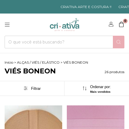
CRIATIVA ARTE E COSTURA !!
CRIATIVA ART
0
Início
>
ALÇAS / VIÉS / ELÁSTICO
>
VIÉS BONEON
VIÉS BONEON
26 produtos
Ordenar por:
Filtrar
Mais vendidos