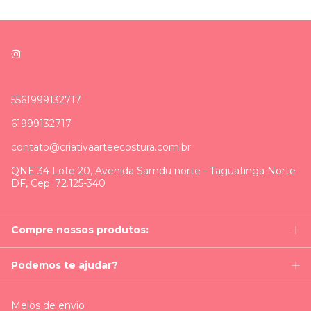
5561999132717
61999132717
contato@criativaarteecostura.com.br
QNE 34 Lote 20, Avenida Samdu norte - Taguatinga Norte
DF, Cep: 72.125-340
Compre nossos produtos:
Podemos te ajudar?
Meios de envio