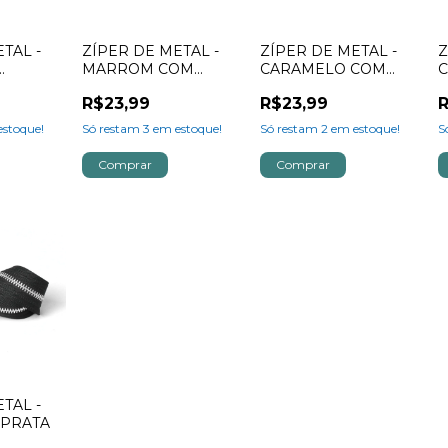
TAL -
ZÍPER DE METAL -
ZÍPER DE METAL -
Z
MARROM COM
CARAMELO COM
DOURADO
PRATA
R$23,99
R$23,99
R
stoque!
Só restam
3
em estoque!
Só restam
2
em estoque!
S
TAL -
 PRATA