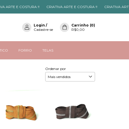
A ARTE E COSTURA !!
CRIATIVA ARTE E COSTURA !!
CRIATIVA ARTE 
Login
/
Carrinho
(
0
)
Cadastre-se
R$0,00
STICO
FORRO
TELAS
Ordenar por