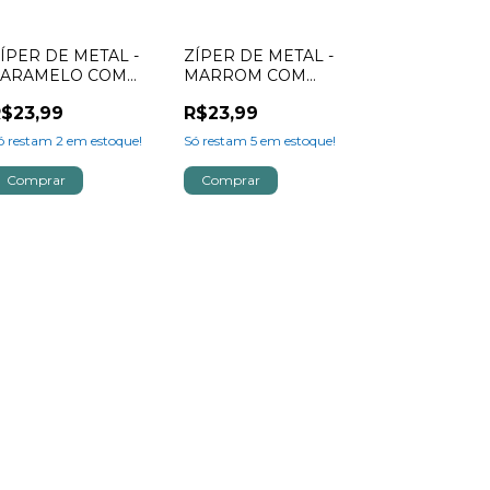
ÍPER DE METAL -
ZÍPER DE METAL -
CARAMELO COM
MARROM COM
DOURADO
PRATA
$23,99
R$23,99
ó restam
2
em estoque!
Só restam
5
em estoque!