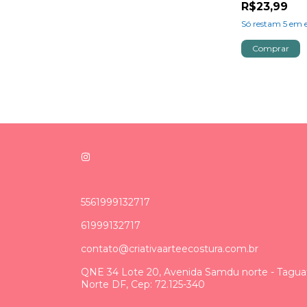
R$23,99
Só restam
5
em e
5561999132717
61999132717
contato@criativaarteecostura.com.br
QNE 34 Lote 20, Avenida Samdu norte - Tagua
Norte DF, Cep: 72.125-340