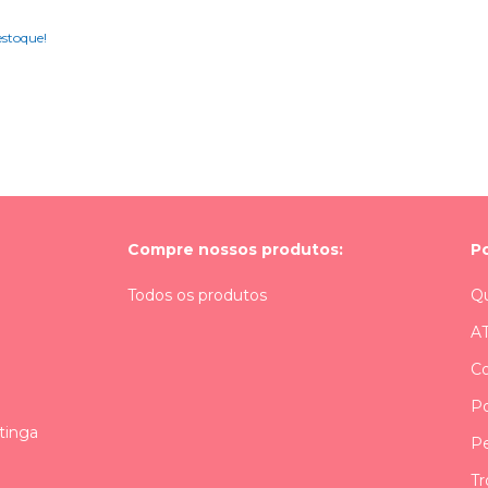
stoque!
Compre nossos produtos:
P
Todos os produtos
Q
A
C
Po
tinga
Pe
Tr