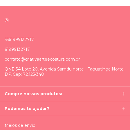
5561999132717
61999132717
contato@criativaarteecostura.com.br
QNE 34 Lote 20, Avenida Samdu norte - Taguatinga Norte
DF, Cep: 72.125-340
Compre nossos produtos:
Podemos te ajudar?
Meios de envio