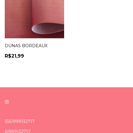
DUNAS BORDEAUX
R$21,99
5561999132717
61999132717