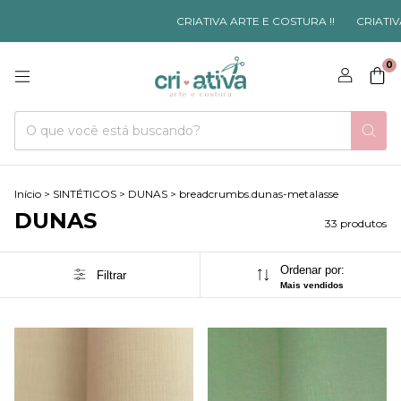
CRIATIVA ARTE E COSTURA !!
CRIATIVA ARTE E C
0
Início
>
SINTÉTICOS
>
DUNAS
>
breadcrumbs.dunas-metalasse
DUNAS
33 produtos
Ordenar por:
Filtrar
Mais vendidos