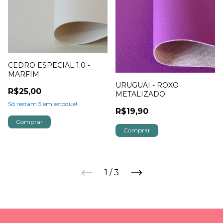
CEDRO ESPECIAL 1.0 -
MARFIM
URUGUAI - ROXO
R$25,00
METALIZADO
Só restam
5
em estoque!
R$19,90
1
/
3