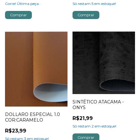
Corre! Última peça..
Só restam
5
em estoque!
SINTÉTICO ATACAMA -
ONYS
DOLLARO ESPECIAL 1.0
R$21,99
COR:CARAMELO
Só restam
2
em estoque!
R$23,99
Só restam
3
em estoque!