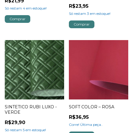
R$21,99
R$23,95
Só restam
4
em estoque!
Só restam
3
em estoque!
SINTETICO RUBI LUXO -
SOFT COLOR – ROSA
VERDE
R$36,95
R$29,90
Corre! Última peça..
Só restam
5
em estoque!