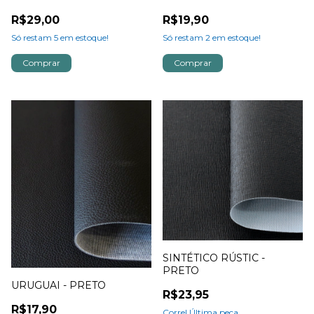
R$29,00
R$19,90
Só restam
5
em estoque!
Só restam
2
em estoque!
SINTÉTICO RÚSTIC -
PRETO
URUGUAI - PRETO
R$23,95
R$17,90
Corre! Última peça..