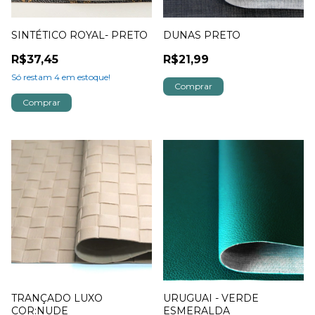
SINTÉTICO ROYAL- PRETO
DUNAS PRETO
R$37,45
R$21,99
Só restam
4
em estoque!
TRANÇADO LUXO
URUGUAI - VERDE
COR:NUDE
ESMERALDA