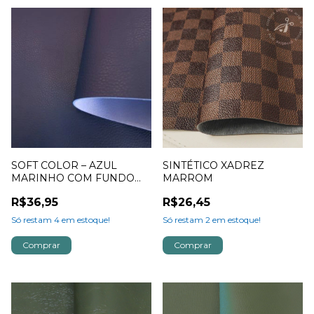
SOFT COLOR – AZUL
SINTÉTICO XADREZ
MARINHO COM FUNDO
MARROM
AZUL
R$36,95
R$26,45
Só restam
4
em estoque!
Só restam
2
em estoque!