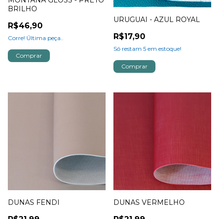
MONTANA GLOSS - PRETO
BRILHO
URUGUAI - AZUL ROYAL
R$46,90
R$17,90
Corre! Última peça..
Só restam
5
em estoque!
DUNAS FENDI
DUNAS VERMELHO