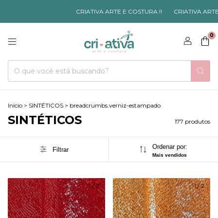
CRIATIVA ARTE E COSTURA !!
CRIATIVA ARTE E COSTURA !!
0
Início
>
SINTÉTICOS
>
breadcrumbs.verniz-estampado
SINTÉTICOS
177 produtos
Ordenar por:
Filtrar
Mais vendidos
1
/
2
1
/
2