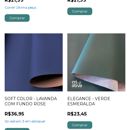
R$21,99
R$21,99
Corre! Última peça..
SOFT COLOR - LAVANDA
ELEGANCE - VERDE
COM FUNDO ROSE
ESMERALDA
R$36,95
R$23,45
Só restam
3
em estoque!