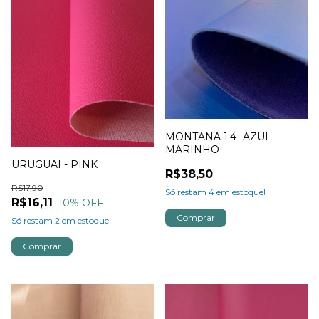
MONTANA 1.4- AZUL
MARINHO
URUGUAI - PINK
R$38,50
R$17,90
Só restam
4
em estoque!
R$16,11
10
% OFF
Só restam
2
em estoque!